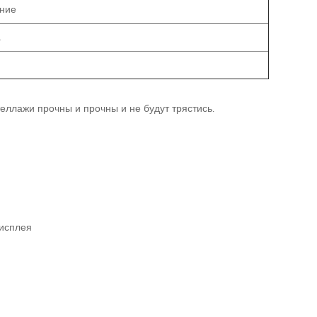
ание
а
теллажи прочны и прочны и не будут трястись.
дисплея