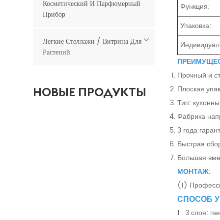
Косметический И Парфюмерный
Функция:
Прибор
Упаковка:
Легкие Стеллажи / Витрина Для
Индивидуал
Растений
ПРЕИМУЩЕС
Прочный и ст
Плоская упак
НОВЫЕ ПРОДУКТЫ
Тип: кухонны
Фабрика нап
Хозяйственные
бакалейные
3 года гаран
металлические
ПРОЧИТАЙТЕ БОЛЬШЕ
Быстрая сбо
мусорные баки
Большая вме
МОНТАЖ:
(1) Професс
СПОСОБ У
1 . 3 слоя: 