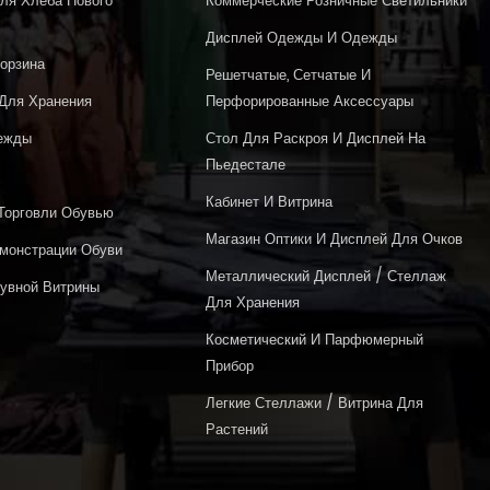
ля Хлеба Нового
Коммерческие Розничные Светильники
Дисплей Одежды И Одежды
орзина
Решетчатые, Сетчатые И
 Для Хранения
Перфорированные Аксессуары
ежды
Стол Для Раскроя И Дисплей На
Пьедестале
Кабинет И Витрина
Торговли Обувью
Магазин Оптики И Дисплей Для Очков
монстрации Обуви
Металлический Дисплей / Стеллаж
бувной Витрины
Для Хранения
Косметический И Парфюмерный
Прибор
Легкие Стеллажи / Витрина Для
Растений