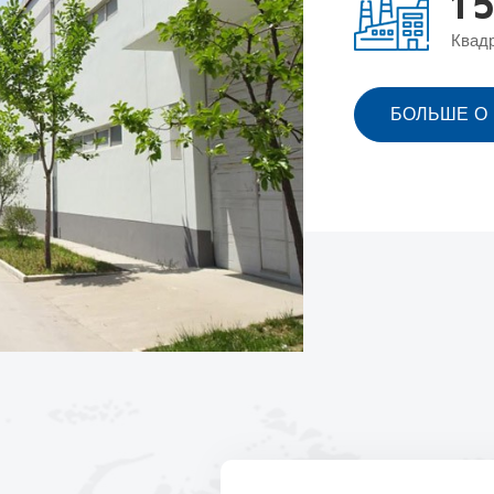
1
5
Квад
БОЛЬШЕ О