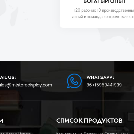
БОГАТЫЙ ОПЫТ
120 рабочих 10 производственны
линий и команда контроля качест
для качества продукции и даты
доставки.
AIL US:
WHATSAPP:
ales@mtstoredisplay.com
86+15959441939
И
СПИСОК ПРОДУКТОВ