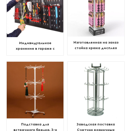
Изготовленная на заказ
Индивидуальное
стойка крюка дисплея
хранение в гараже с
для наращивания волос
перфорированной
стеной
Подставка для
Заводская поставка
встречного брелка, 3-х
Счетчик розничных