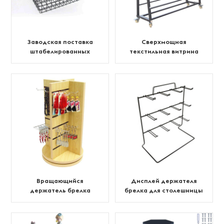
Заводская поставка
Сверхмощная
штабелированных
текстильная витрина
проволочных корзин
Вращающийся
Дисплей держателя
держатель брелка
брелка для столешницы
Counter Top Slatwall
с двумя штифтами на 12
штифтов