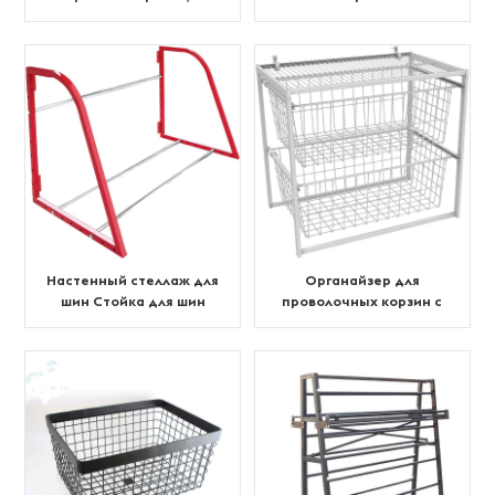
уровневая
аксессуаров Дисплей
вращающаяся витрина
для ювелирных изделий
Настенный стеллаж для
Органайзер для
шин Стойка для шин
проволочных корзин с
несколькими ящиками с
2 ящиками