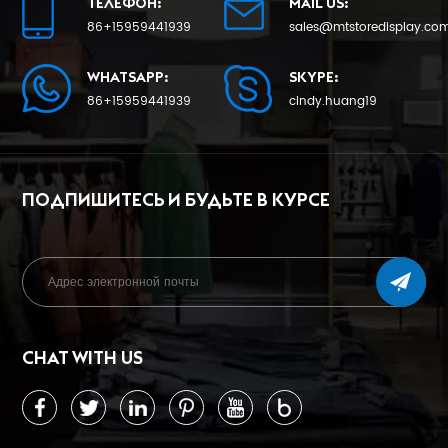
ТЕЛЕФОН:
MAIL US:
86+15959441939
sales@mtstoredisplay.co
WHATSAPP:
SKYPE:
86+15959441939
cindy.huang19
ПОДПИШИТЕСЬ И БУДЬТЕ В КУРСЕ
CHAT WITH US