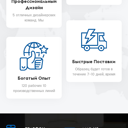
Профессиональный
клиентов более чем в 30
Дизайн
странах, таких как Nike,
H&M, STARBUCKS, DIOR,
5 отличных дизайнерских
WALMART, MYER и т. д.
команд. Мы
предоставляем вам
бесплатную услугу 3D-
дизайна.
Быстрые Поставки
Образец будет готов в
течение 7-10 дней, время
Богатый Опыт
доставки массового
производства будет в
120 рабочих 10
ближайшее время 25.
производственных линий
и команда контроля
качества для качества
продукции и даты
доставки.