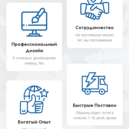
Сотрудничество
На протяжении многих
лет мы обслуживаем
Профессиональный
клиентов более чем в 30
Дизайн
странах, таких как Nike,
H&M, STARBUCKS, DIOR,
5 отличных дизайнерских
WALMART, MYER и т. д.
команд. Мы
предоставляем вам
бесплатную услугу 3D-
дизайна.
Быстрые Поставки
Образец будет готов в
течение 7-10 дней, время
Богатый Опыт
доставки массового
производства будет в