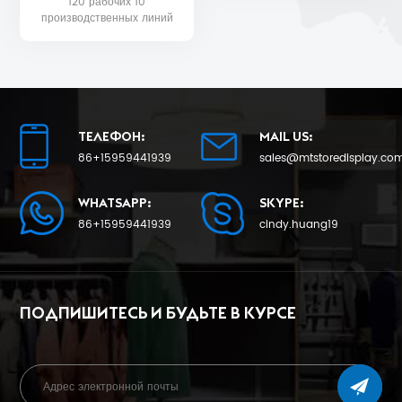
120 рабочих 10
ближайшее время 25.
производственных линий
и команда контроля
качества для качества
продукции и даты
доставки.
ТЕЛЕФОН:
MAIL US:
86+15959441939
sales@mtstoredisplay.co
WHATSAPP:
SKYPE:
86+15959441939
cindy.huang19
ПОДПИШИТЕСЬ И БУДЬТЕ В КУРСЕ