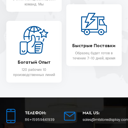
WALMART, MYER и т. д.
команд. Мы
предоставляем вам
бесплатную услугу 3D-
дизайна.
Быстрые Поставки
Образец будет готов в
течение 7-10 дней, время
Богатый Опыт
доставки массового
производства будет в
120 рабочих 10
ближайшее время 25.
производственных линий
и команда контроля
качества для качества
продукции и даты
доставки.
ТЕЛЕФОН:
MAIL US:
86+15959441939
sales@mtstoredisplay.co